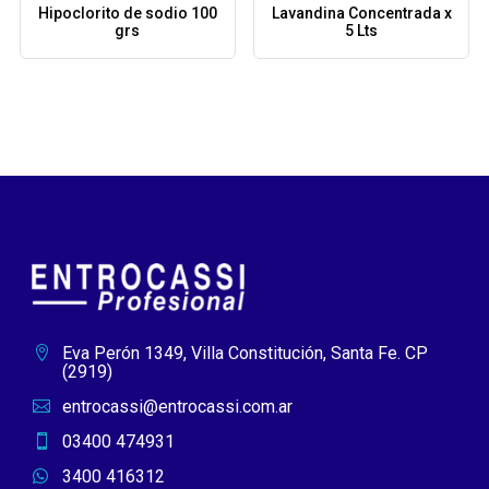
Hipoclorito de sodio 100
Lavandina Concentrada x
grs
5 Lts
Eva Perón 1349, Villa Constitución, Santa Fe. CP

(2919)
entrocassi@entrocassi.com.ar

03400 474931

3400 416312
