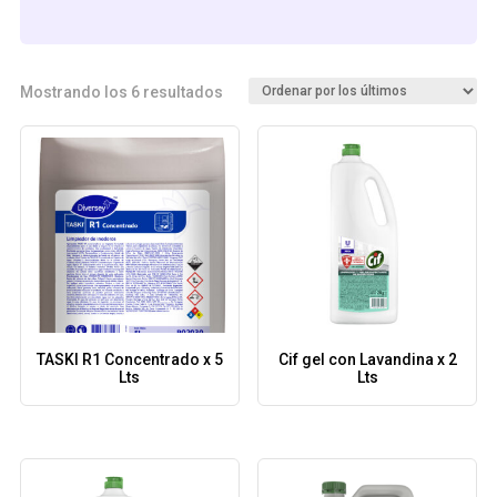
Ordenado
Mostrando los 6 resultados
por
los
últimos
TASKI R1 Concentrado x 5
Cif gel con Lavandina x 2
Lts
Lts