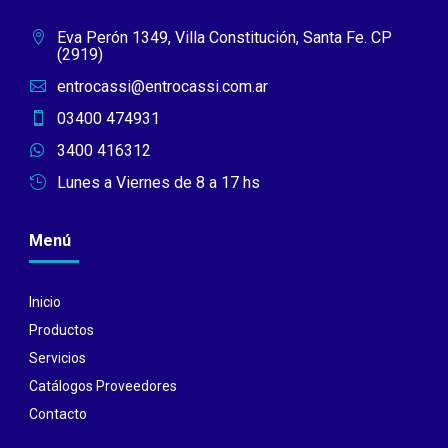
Eva Perón 1349, Villa Constitución, Santa Fe. CP

(2919)
entrocassi@entrocassi.com.ar

03400 474931

3400 416312

Lunes a Viernes de 8 a 17 hs

Menú
Inicio
Productos
Servicios
Catálogos Proveedores
Contacto