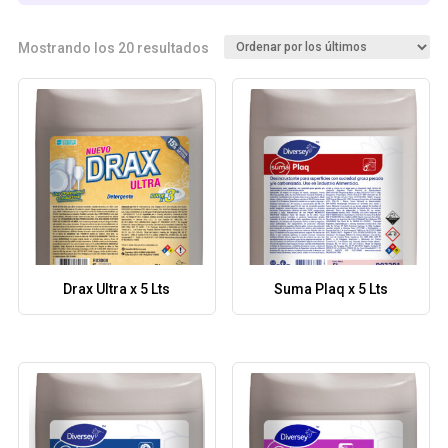
Ordenado
Mostrando los 20 resultados
por
los
últimos
Drax Ultra x 5 Lts
Suma Plaq x 5 Lts