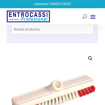
Llámenos: 03400 474931