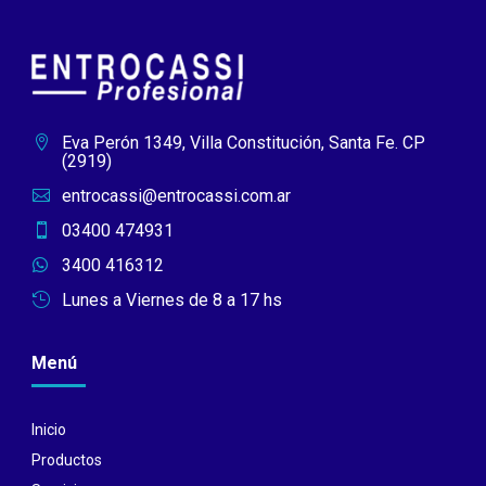
Eva Perón 1349, Villa Constitución, Santa Fe. CP

(2919)
entrocassi@entrocassi.com.ar

03400 474931

3400 416312

Lunes a Viernes de 8 a 17 hs

Menú
Inicio
Productos