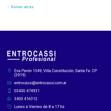
Volver atrás
Eva Perón 1349, Villa Constitución, Santa Fe. CP

(2919)
entrocassi@entrocassi.com.ar

03400 474931

3400 416312

Lunes a Viernes de 8 a 17 hs
