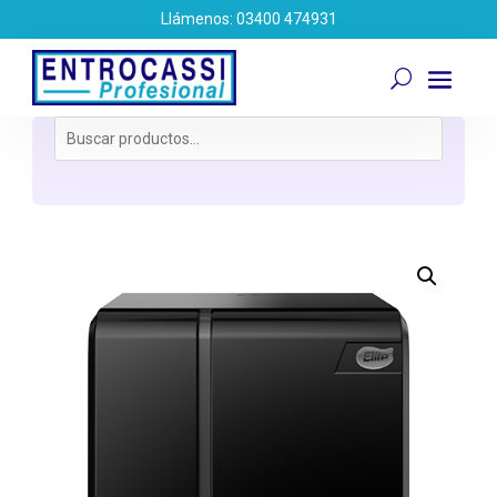
Llámenos: 03400 474931