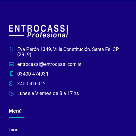
Eva Perón 1349, Villa Constitución, Santa Fe. CP

(2919)
entrocassi@entrocassi.com.ar

03400 474931

3400 416312

Lunes a Viernes de 8 a 17 hs

Menú
Inicio