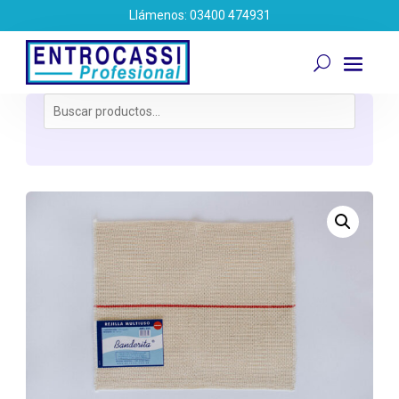
Llámenos: 03400 474931