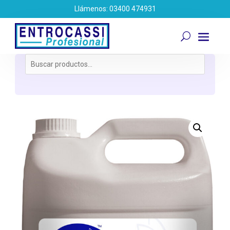
Llámenos: 03400 474931