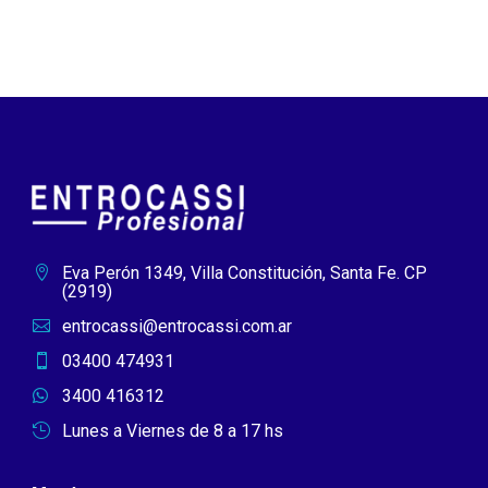
Eva Perón 1349, Villa Constitución, Santa Fe. CP

(2919)
entrocassi@entrocassi.com.ar

03400 474931

3400 416312

Lunes a Viernes de 8 a 17 hs
